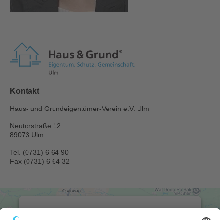
Kontakt
Haus- und Grundeigentümer-Verein e.V. Ulm
Neutorstraße 12
89073 Ulm
Tel. (0731) 6 64 90
Fax (0731) 6 64 32
Wir benötigen Ihre Zustimmung, um