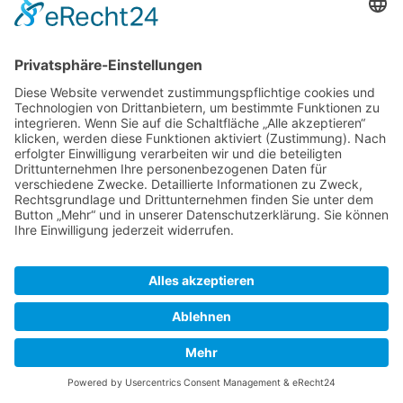
den Google Maps-Service zu laden!
Wir verwenden einen Service eines
Drittanbieters, um Karteninhalte einzubetten.
Dieser Service kann Daten zu Ihren Aktivitäten
sammeln. Bitte lesen Sie die Details durch und
stimmen Sie der Nutzung des Service zu, um
diese Karte anzuzeigen.
Mehr Informationen
Akzeptieren
powered by
Usercentrics Consent Management
Platform
&
eRecht24
© 2017 - 2026 Haus- und Gründereigentümer-Verein e.V. Ulm
Impressum
Datenschutz